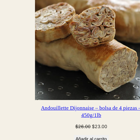
Andouillette Dijonnaise – bolsa de 4 piezas 
450g/1lb
El
El
$
26.00
$
23.00
precio
precio
Añadir al carrito
original
actual