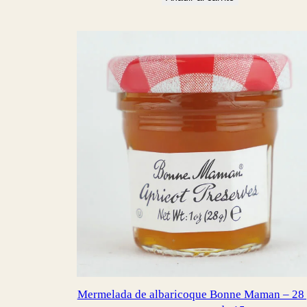
era:
es:
$26.00.
$23.00.
Mermelada de albaricoque Bonne Maman – 28 