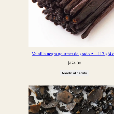
Vainilla negra gourmet de grado A – 113 g/4 
$
174.00
Añadir al carrito