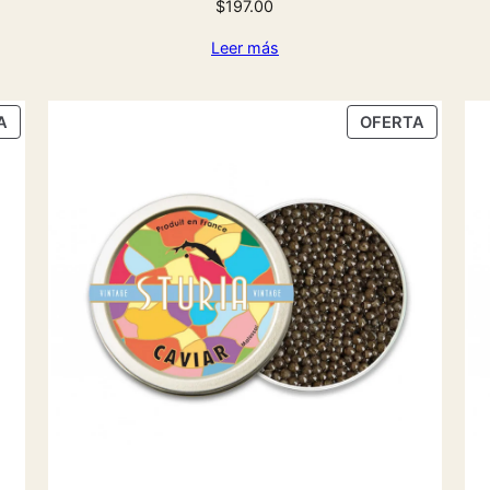
$
197.00
Leer más
PRODUCTO
PRODU
A
OFERTA
EN
EN
OFERTA
OFERTA