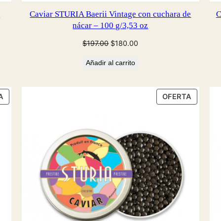
z
Caviar STURIA Baerii Vintage con cuchara de
C
nácar – 100 g/3,53 oz
El
El
$
197.00
$
180.00
precio
precio
Añadir al carrito
original
actual
era:
es:
$197.00.
$180.00.
PRODUCTO
PRODU
A
OFERTA
EN
EN
OFERTA
OFERTA