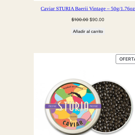
Caviar STURIA Baerii Vintage – 50g/1.76o
El
El
$
100.00
$
90.00
precio
precio
Añadir al carrito
original
actual
era:
es:
$100.00.
$90.00.
OFERT