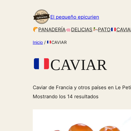
Saltar
al
El pequeño epicurien
contenido
PANADERÍA
DELICIAS
PATO
CAVIA
Inicio
/
CAVIAR
CAVIAR
Caviar de Francia y otros países en Le Peti
Mostrando los 14 resultados