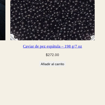
Caviar de pez espátula – 198 g/7 oz
$
272.00
Añadir al carrito