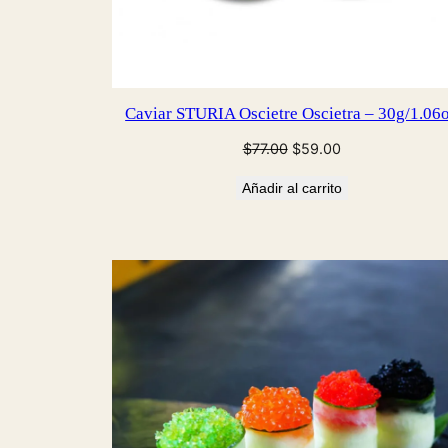
Caviar STURIA Oscietre Oscietra – 30g/1.06
El
El
$
77.00
$
59.00
precio
precio
Añadir al carrito
original
actual
era:
es:
$77.00.
$59.00.