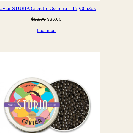
aviar STURIA Oscietre Oscietra – 15g/0.53oz
El
El
$
53.00
$
36.00
precio
precio
Leer más
original
actual
era:
es:
$53.00.
$36.00.
CTO