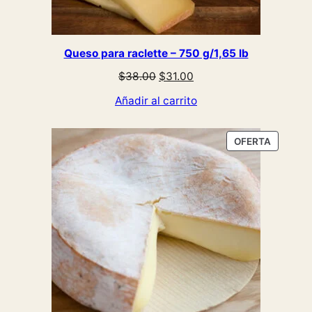
Queso para raclette – 750 g/1,65 lb
El
El
$
38.00
$
31.00
precio
precio
Añadir al carrito
original
actual
era:
es:
$38.00.
$31.00.
PRODUC
OFERTA
EN
OFERTA