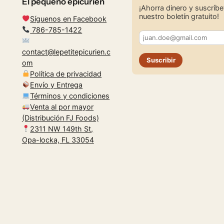
El pequeño epicurien
¡Ahorra dinero y suscríbe
nuestro boletín gratuito!
Síguenos en Facebook
786-785-1422
contact@lepetitepicurien.c
Suscribir
om
Política de privacidad
Envío y Entrega
Términos y condiciones
Venta al por mayor
(Distribución FJ Foods)
2311 NW 149th St,
Opa-locka, FL 33054