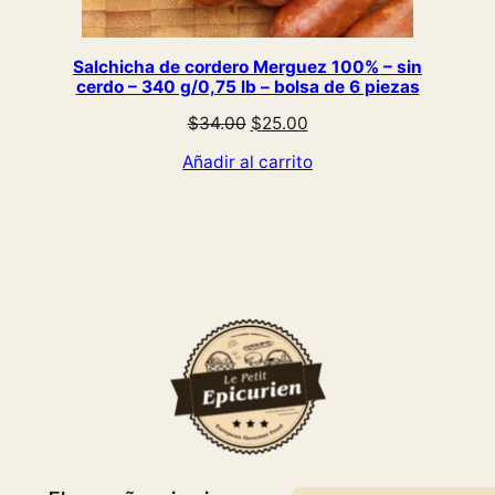
Salchicha de cordero Merguez 100% – sin
cerdo – 340 g/0,75 lb – bolsa de 6 piezas
El
El
$
34.00
$
25.00
precio
precio
Añadir al carrito
original
actual
era:
es:
$34.00.
$25.00.