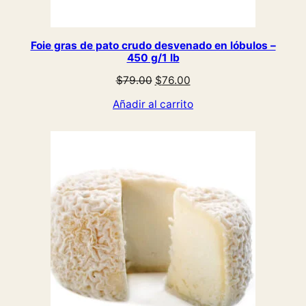
Foie gras de pato crudo desvenado en lóbulos –
450 g/1 lb
El
El
$
79.00
$
76.00
precio
precio
Añadir al carrito
original
actual
era:
es:
$79.00.
$76.00.