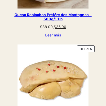
Queso Reblochon Préféré des Montagnes –
500g/1.1lb
El
El
$
38.00
$
35.00
precio
precio
Leer más
original
actual
era:
es:
$38.00.
$35.00.
PRODUC
OFERTA
EN
OFERTA