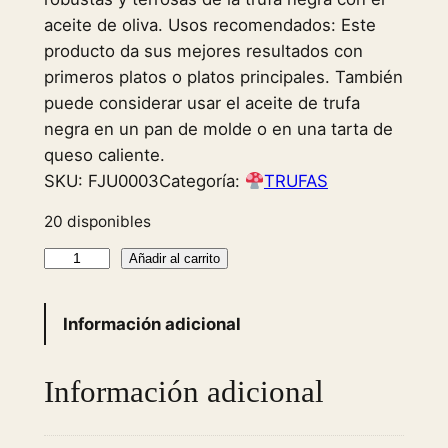
aceite de oliva. Usos recomendados: Este
producto da sus mejores resultados con
primeros platos o platos principales. También
puede considerar usar el aceite de trufa
negra en un pan de molde o en una tarta de
queso caliente.
SKU:
FJU0003
Categoría:
TRUFAS
20 disponibles
B
Añadir al carrito
l
a
Información adicional
c
k
Información adicional
T
r
u