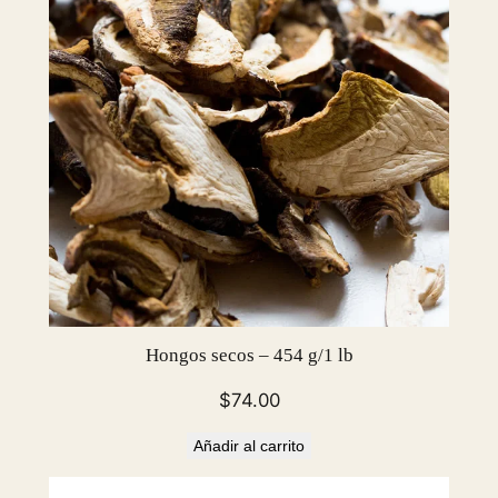
5
o
z
c
a
n
t
i
d
a
d
Hongos secos – 454 g/1 lb
$
74.00
Añadir al carrito