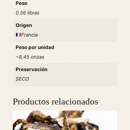
Peso
f
0.56 libras
f
l
Origen
e
Francia
O
i
Peso por unidad
l
~8,45 onzas
–
2
Preservación
5
SECO
0
m
l
Productos relacionados
/
8
.
4