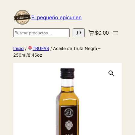
El pequeño epicurien
Buscar
$0.00
Inicio
/
TRUFAS
/ Aceite de Trufa Negra –
250ml/8,45oz