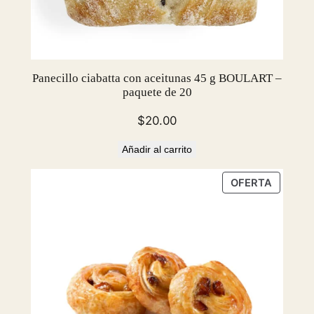
Panecillo ciabatta con aceitunas 45 g BOULART –
paquete de 20
$
20.00
Añadir al carrito
PRODU
OFERTA
EN
OFERTA