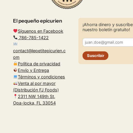
El pequeño epicurien
¡Ahorra dinero y suscríbe
nuestro boletín gratuito!
Síguenos en Facebook
786-785-1422
contact@lepetitepicurien.c
Suscribir
om
Política de privacidad
Envío y Entrega
Términos y condiciones
Venta al por mayor
(Distribución FJ Foods)
2311 NW 149th St,
Opa-locka, FL 33054