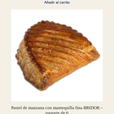
c
Añadir al carrito
k
o
f
1
0
c
a
n
t
i
d
a
d
Pastel de manzana con mantequilla fina BRIDOR –
paquete de 6