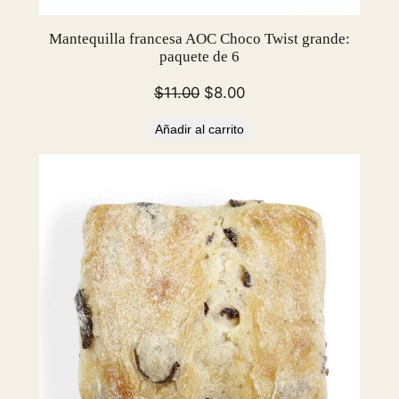
Mantequilla francesa AOC Choco Twist grande:
paquete de 6
El
El
$
11.00
$
8.00
precio
precio
Añadir al carrito
original
actual
era:
es:
$11.00.
$8.00.