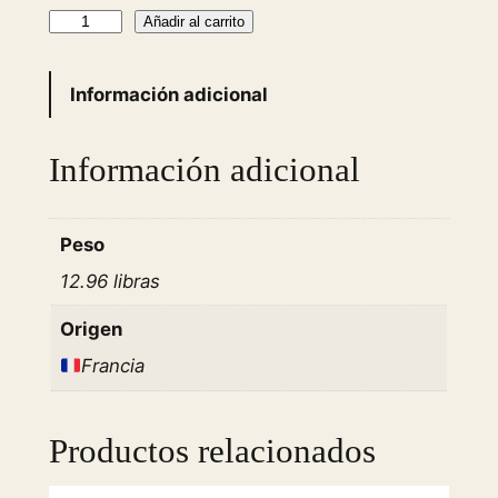
B
Añadir al carrito
r
i
Información adicional
d
o
Información adicional
r
M
i
Peso
n
12.96 libras
i
P
Origen
a
Francia
i
n
F
Productos relacionados
u
s