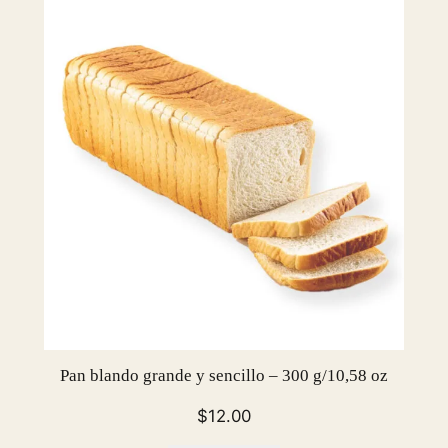
e
t
t
e
P
a
r
i
s
i
e
n
n
e
Pan blando grande y sencillo – 300 g/10,58 oz
–
p
$
12.00
a