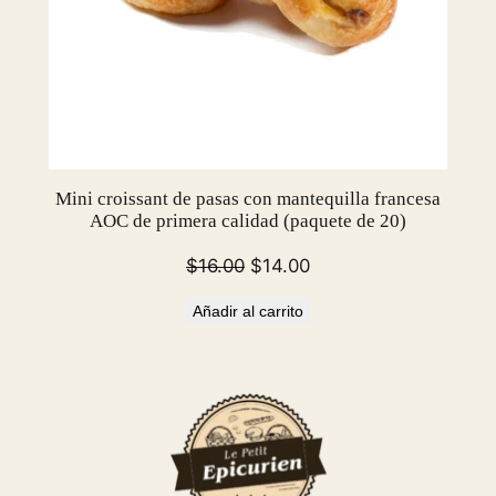
Mini croissant de pasas con mantequilla francesa
AOC de primera calidad (paquete de 20)
El
El
$
16.00
$
14.00
precio
precio
Añadir al carrito
original
actual
era:
es:
$16.00.
$14.00.