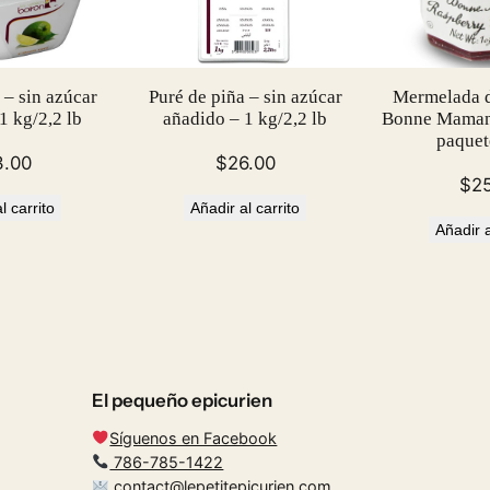
0
g
/
1
 – sin azúcar
Puré de piña – sin azúcar
Mermelada d
3
1 kg/2,2 lb
añadido – 1 kg/2,2 lb
Bonne Maman 
paquet
.
3.00
$
26.00
0
$
2
5
l carrito
Añadir al carrito
o
Añadir a
z
c
a
n
t
i
El pequeño epicurien
d
Síguenos en Facebook
a
786-785-1422
d
contact@lepetitepicurien.com