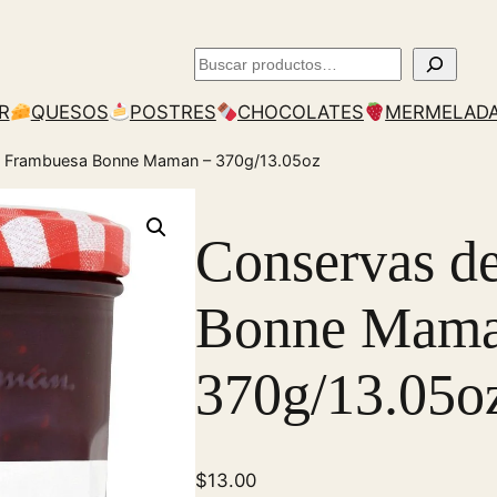
Buscar
R
QUESOS
POSTRES
CHOCOLATES
MERMELAD
e Frambuesa Bonne Maman – 370g/13.05oz
Conservas d
Bonne Mama
370g/13.05o
$
13.00