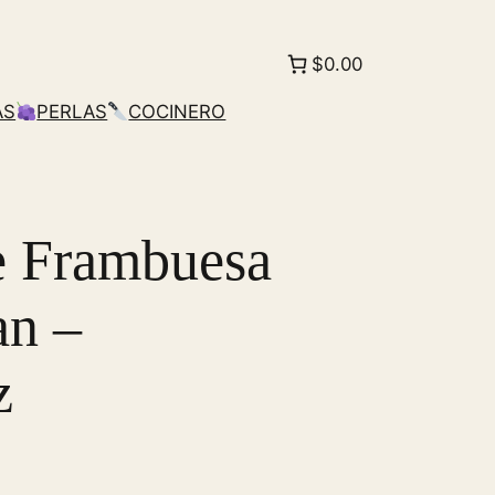
$0.00
AS
PERLAS
COCINERO
e Frambuesa
n –
z