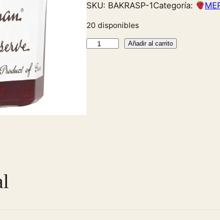
SKU:
BAKRASP-1
Categoría:
ME
20 disponibles
R
Añadir al carrito
a
s
p
b
e
r
r
y
P
r
al
e
s
e