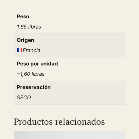
t
“
Peso
L
1.65 libras
a
B
Origen
a
Francia
l
e
Peso por unidad
i
~1,60 libras
n
e
Preservación
”
SECO
R
e
d
Productos relacionados
C
o