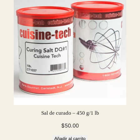
a
r
s
e
–
7
5
0
g
/
1
.
6
5
Sal de curado – 450 g/1 lb
l
b
$
50.00
c
Añadir al carrito
a