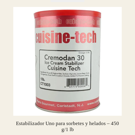
n
t
i
d
a
d
Estabilizador Uno para sorbetes y helados – 450
g/1 lb