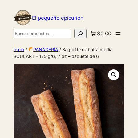
El pequeño epicurien
Buscar
$0.00
Inicio
/
PANADERÍA
/ Baguette ciabatta media
BOULART – 175 g/6,17 oz – paquete de 6