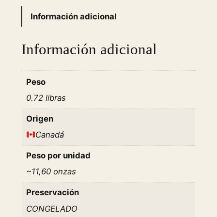
a
Información adicional
b
a
Información adicional
t
t
a
Peso
H
0.72 libras
a
l
Origen
f
Canadá
B
a
Peso por unidad
g
~11,60 onzas
u
e
Preservación
t
CONGELADO
t