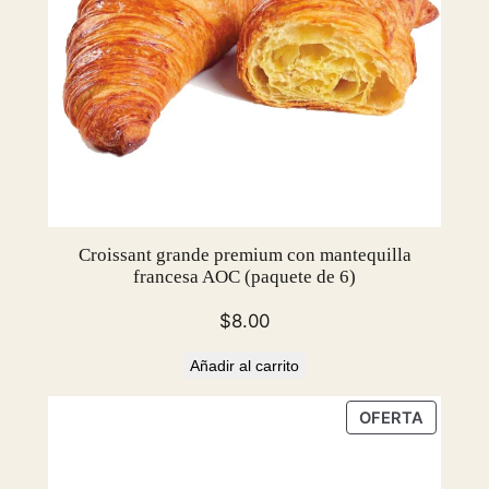
Croissant grande premium con mantequilla
francesa AOC (paquete de 6)
$
8.00
Añadir al carrito
PRODU
OFERTA
EN
OFERTA