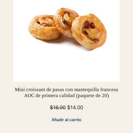
Mini croissant de pasas con mantequilla francesa
AOC de primera calidad (paquete de 20)
El
El
$
16.00
$
14.00
precio
precio
Añadir al carrito
original
actual
era:
es: