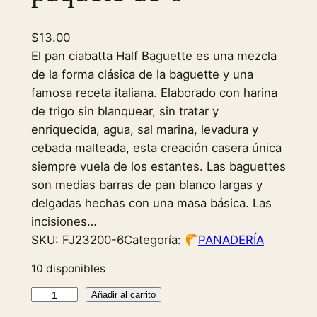
$
13.00
El pan ciabatta Half Baguette es una mezcla
de la forma clásica de la baguette y una
famosa receta italiana. Elaborado con harina
de trigo sin blanquear, sin tratar y
enriquecida, agua, sal marina, levadura y
cebada malteada, esta creación casera única
siempre vuela de los estantes. Las baguettes
son medias barras de pan blanco largas y
delgadas hechas con una masa básica. Las
incisiones…
SKU:
FJ23200-6
Categoría:
PANADERÍA
10 disponibles
C
Añadir al carrito
i