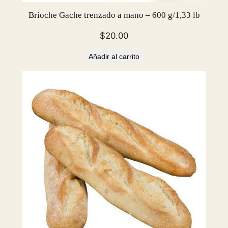
7
Brioche Gache trenzado a mano – 600 g/1,33 lb
o
z
$
20.00
–
Añadir al carrito
p
a
c
k
o
f
6
c
a
n
t
i
d