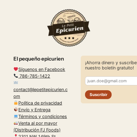
$16.00.
$14.00.
El pequeño epicurien
¡Ahorra dinero y suscríbe
nuestro boletín gratuito!
Síguenos en Facebook
786-785-1422
contact@lepetitepicurien.c
Suscribir
om
Política de privacidad
Envío y Entrega
Términos y condiciones
Venta al por mayor
(Distribución FJ Foods)
2311 NW 149th St,