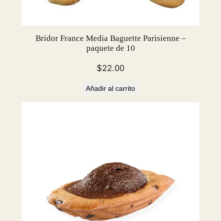
a
d
Bridor France Media Baguette Parisienne –
paquete de 10
$
22.00
Añadir al carrito