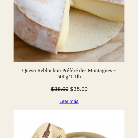
Queso Reblochon Préféré des Montagnes –
500g/1.1lb
El
El
$
38.00
$
35.00
precio
precio
Leer más
original
actual
era:
es:
$38.00.
$35.00.