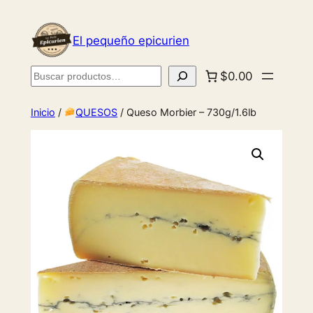
El pequeño epicurien
Buscar
$0.00
Inicio
/
QUESOS
/ Queso Morbier – 730g/1.6lb