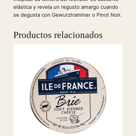
elástica y revela un regusto amargo cuando
g
se degusta con Gewurztraminer o Pinot Noir.
/
1
.
Productos relacionados
6
l
b
c
a
n
t
i
d
a
d