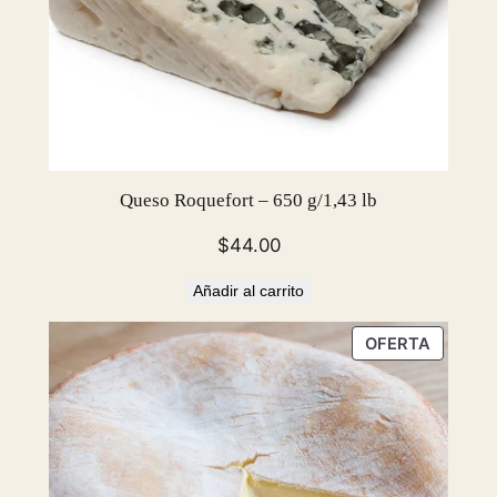
Queso Roquefort – 650 g/1,43 lb
$
44.00
Añadir al carrito
PRODU
OFERTA
EN
OFERTA