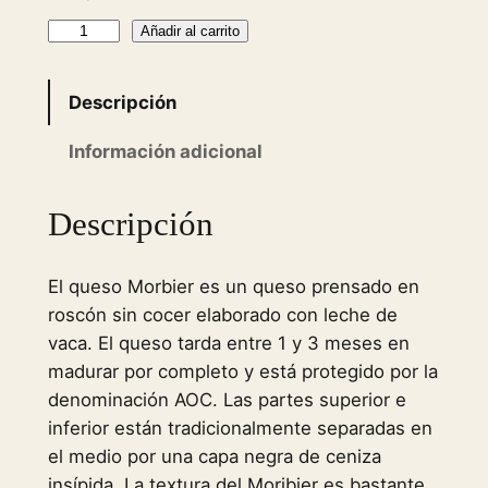
M
Añadir al carrito
o
r
Descripción
b
i
Información adicional
e
r
Descripción
C
h
El queso Morbier es un queso prensado en
e
roscón sin cocer elaborado con leche de
e
vaca. El queso tarda entre 1 y 3 meses en
s
madurar por completo y está protegido por la
e
denominación AOC. Las partes superior e
–
inferior están tradicionalmente separadas en
7
el medio por una capa negra de ceniza
3
insípida. La textura del Moribier es bastante
0