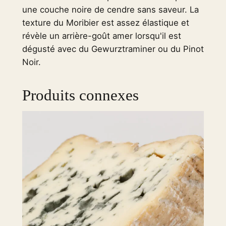
une couche noire de cendre sans saveur. La
r
texture du Moribier est assez élastique et
C
révèle un arrière-goût amer lorsqu'il est
h
dégusté avec du Gewurztraminer ou du Pinot
e
Noir.
e
s
e
Produits connexes
–
7
3
0
g
/
1
.
6
l