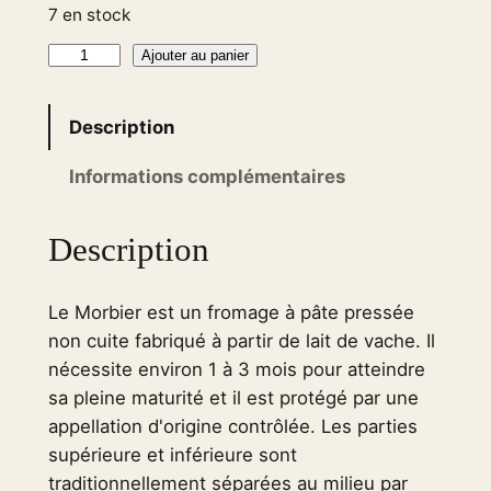
7 en stock
q
Ajouter au panier
u
a
Description
n
t
Informations complémentaires
i
t
Description
é
d
Le Morbier est un fromage à pâte pressée
e
non cuite fabriqué à partir de lait de vache. Il
M
nécessite environ 1 à 3 mois pour atteindre
o
sa pleine maturité et il est protégé par une
r
appellation d'origine contrôlée. Les parties
b
supérieure et inférieure sont
i
traditionnellement séparées au milieu par
e