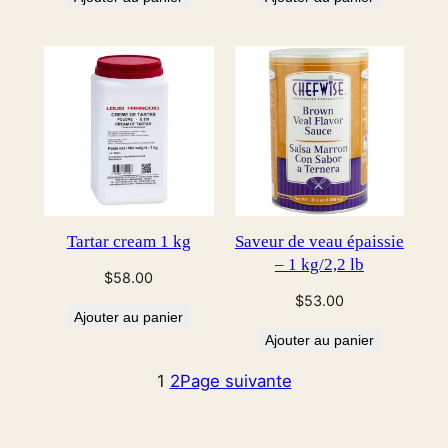
Tartar cream 1 kg
Saveur de veau épaissie
– 1 kg/2,2 lb
$
58.00
$
53.00
Ajouter au panier
Ajouter au panier
1
2
Page suivante