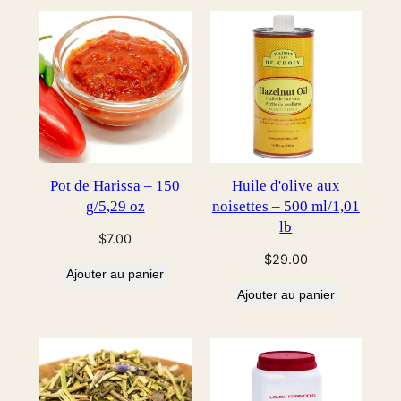
Pot de Harissa – 150
Huile d'olive aux
g/5,29 oz
noisettes – 500 ml/1,01
lb
$
7.00
$
29.00
Ajouter au panier
Ajouter au panier