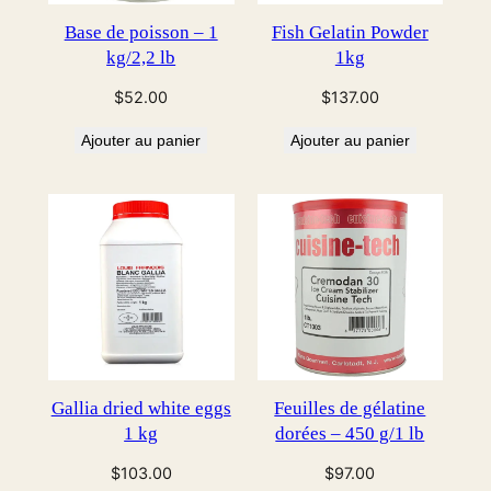
Base de poisson – 1
Fish Gelatin Powder
kg/2,2 lb
1kg
$
52.00
$
137.00
Ajouter au panier
Ajouter au panier
Gallia dried white eggs
Feuilles de gélatine
1 kg
dorées – 450 g/1 lb
$
103.00
$
97.00