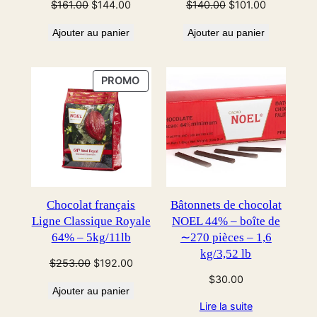
Le
Le
Le
Le
$
161.00
$
144.00
$
140.00
$
101.00
prix
prix
prix
prix
Ajouter au panier
Ajouter au panier
initial
actuel
initial
actuel
était :
est :
était :
est :
$161.00.
$144.00.
$140.00.
$101.00.
PRODUIT
PROMO
EN
PROMOTION
Chocolat français
Bâtonnets de chocolat
Ligne Classique Royale
NOEL 44% – boîte de
64% – 5kg/11lb
∼270 pièces – 1,6
kg/3,52 lb
Le
Le
$
253.00
$
192.00
prix
prix
$
30.00
Ajouter au panier
initial
actuel
Lire la suite
était :
est :