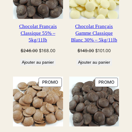
Chocolat Français
Chocolat Français
Classique 55% –
Gamme Classique
5kg/11lb
Blanc 30% – 5kg/11lb
Le
Le
Le
Le
$
246.00
$
168.00
$
149.00
$
101.00
prix
prix
prix
prix
Ajouter au panier
Ajouter au panier
initial
actuel
initial
actuel
était :
est :
était :
est :
$246.00.
$168.00.
$149.00.
$101.00.
PRODUIT
PRODUI
PROMO
PROMO
EN
EN
PROMOTION
PROMOT