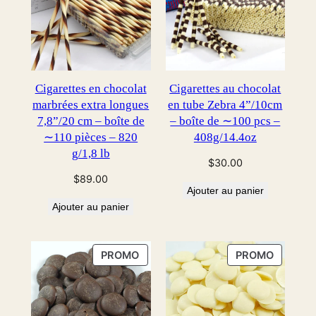
Cigarettes en chocolat
Cigarettes au chocolat
marbrées extra longues
en tube Zebra 4”/10cm
7,8”/20 cm – boîte de
– boîte de ∼100 pcs –
∼110 pièces – 820
408g/14.4oz
g/1,8 lb
$
30.00
$
89.00
Ajouter au panier
Ajouter au panier
PRODUIT
PRODUI
PROMO
PROMO
EN
EN
PROMOTION
PROMOT