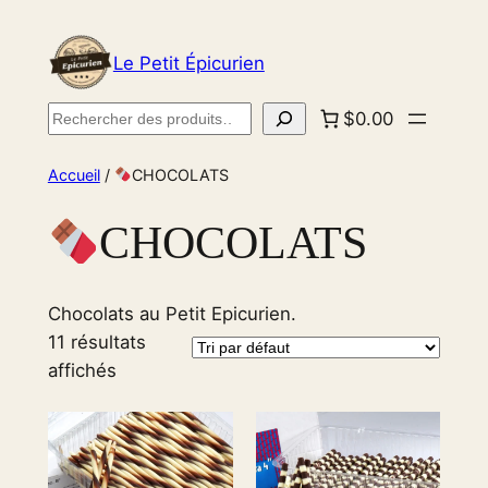
Aller
au
Le Petit Épicurien
contenu
Rechercher
$0.00
Accueil
/
CHOCOLATS
CHOCOLATS
Chocolats au Petit Epicurien.
11 résultats
affichés