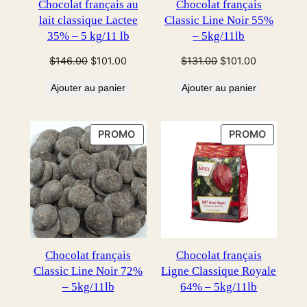
Chocolat français au
Chocolat français
lait classique Lactee
Classic Line Noir 55%
35% – 5 kg/11 lb
– 5kg/11lb
Le
Le
Le
Le
$
146.00
$
101.00
$
131.00
$
101.00
prix
prix
prix
prix
Ajouter au panier
Ajouter au panier
initial
actuel
initial
actuel
était :
est :
était :
est :
$146.00.
$101.00.
$131.00.
$101.00.
PRODUIT
PRODUI
PROMO
PROMO
EN
EN
PROMOTION
PROMOT
Chocolat français
Chocolat français
Classic Line Noir 72%
Ligne Classique Royale
– 5kg/11lb
64% – 5kg/11lb