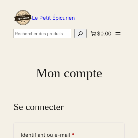
Aller
au
Le Petit Épicurien
contenu
Rechercher
$0.00
Mon compte
Se connecter
Obligatoire
Identifiant ou e-mail
*