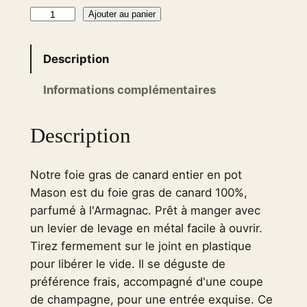
q
Ajouter au panier
u
a
Description
n
t
Informations complémentaires
i
t
Description
é
d
Notre foie gras de canard entier en pot
e
Mason est du foie gras de canard 100%,
D
parfumé à l'Armagnac. Prêt à manger avec
u
un levier de levage en métal facile à ouvrir.
c
Tirez fermement sur le joint en plastique
k
pour libérer le vide. Il se déguste de
F
préférence frais, accompagné d'une coupe
o
de champagne, pour une entrée exquise. Ce
i