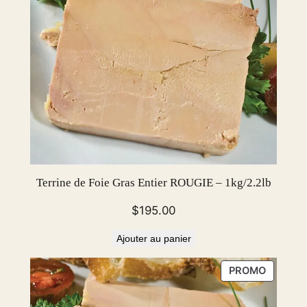
m
a
s
o
n
j
a
r
–
1
Terrine de Foie Gras Entier ROUGIE – 1kg/2.2lb
2
5
$
195.00
g
/
Ajouter au panier
4
PRODUI
PROMO
.
EN
4
PROMOT