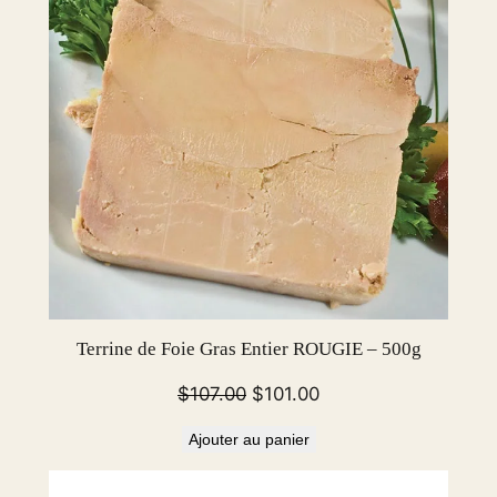
o
z
Terrine de Foie Gras Entier ROUGIE – 500g
Le
Le
$
107.00
$
101.00
prix
prix
Ajouter au panier
initial
actuel
était :
est :