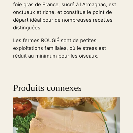
foie gras de France, sucré à l'Armagnac, est
e
onctueux et riche, et constitue le point de
G
départ idéal pour de nombreuses recettes
r
distinguées.
a
s
Les fermes ROUGIÉ sont de petites
R
exploitations familiales, où le stress est
O
réduit au minimum pour les oiseaux.
U
G
I
E
Produits connexes
–
l
a
r
g
e