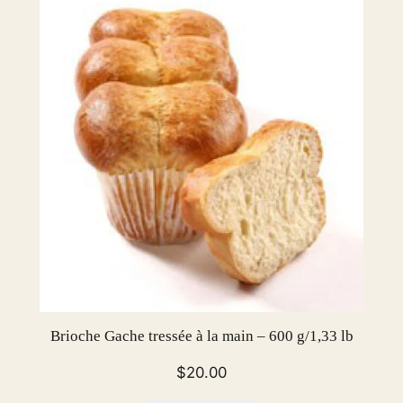
e
B
u
t
t
e
r
B
R
I
D
O
R
–
Brioche Gache tressée à la main – 600 g/1,33 lb
p
a
$
20.00
c