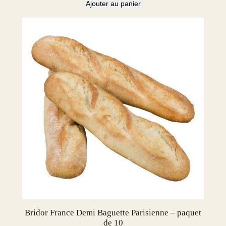
Ajouter au panier
k
o
f
6
Bridor France Demi Baguette Parisienne – paquet
de 10