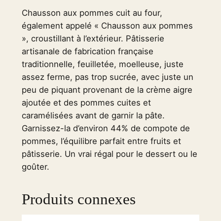
d
Chausson aux pommes cuit au four,
e
également appelé « Chausson aux pommes
A
», croustillant à l’extérieur. Pâtisserie
p
artisanale de fabrication française
p
traditionnelle, feuilletée, moelleuse, juste
l
assez ferme, pas trop sucrée, avec juste un
e
peu de piquant provenant de la crème aigre
T
ajoutée et des pommes cuites et
u
caramélisées avant de garnir la pâte.
r
Garnissez-la d’environ 44% de compote de
n
pommes, l’équilibre parfait entre fruits et
o
pâtisserie. Un vrai régal pour le dessert ou le
v
goûter.
e
r
F
Produits connexes
i
n