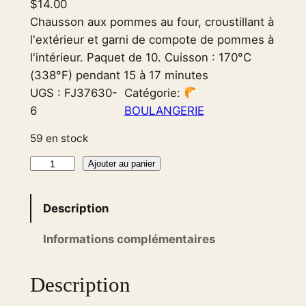
$
14.00
Chausson aux pommes au four, croustillant à
l'extérieur et garni de compote de pommes à
l'intérieur. Paquet de 10. Cuisson : 170°C
(338°F) pendant 15 à 17 minutes
UGS :
FJ37630-
Catégorie:
6
BOULANGERIE
59 en stock
q
Ajouter au panier
u
a
Description
n
t
Informations complémentaires
i
t
Description
é