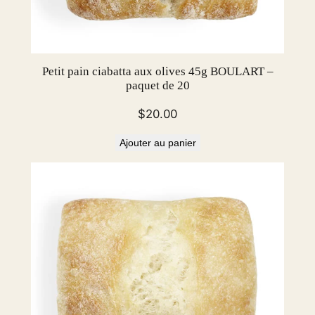
c
e
–
7
Petit pain ciabatta aux olives 45g BOULART –
paquet de 20
0
g
$
20.00
/
2
Ajouter au panier
.
4
7
o
z
–
p
a
c