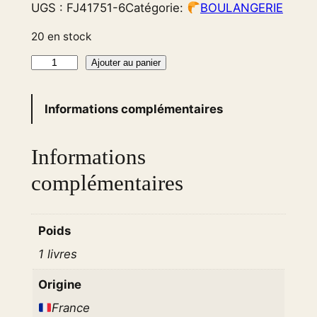
UGS :
FJ41751-6
Catégorie:
BOULANGERIE
20 en stock
q
Ajouter au panier
u
a
Informations complémentaires
n
t
Informations
i
t
complémentaires
é
d
e
Poids
L
1 livres
a
Origine
r
g
France