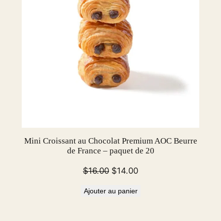
Mini Croissant au Chocolat Premium AOC Beurre
de France – paquet de 20
Le
Le
$
16.00
$
14.00
prix
prix
Ajouter au panier
initial
actuel
était :
est :