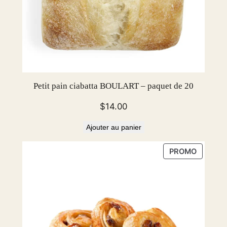
k
o
f
6
Petit pain ciabatta BOULART – paquet de 20
$
14.00
Ajouter au panier
PRODUI
PROMO
EN
PROMOT