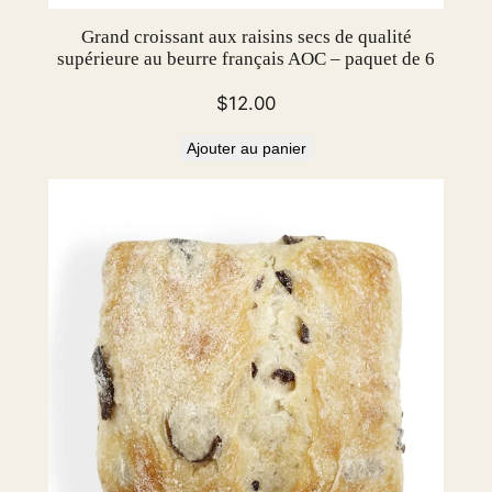
t
Grand croissant aux raisins secs de qualité
t
supérieure au beurre français AOC – paquet de 6
e
$
12.00
r
M
Ajouter au panier
a
d
e
l
e
i
n
e
F
r
a
n