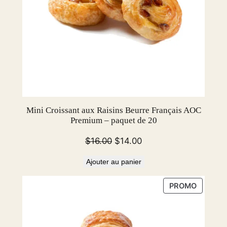
Mini Croissant aux Raisins Beurre Français AOC
Premium – paquet de 20
Le
Le
$
16.00
$
14.00
prix
prix
Ajouter au panier
initial
actuel
était :
est :
PRODUI
PROMO
$16.00.
$14.00.
EN
PROMOT