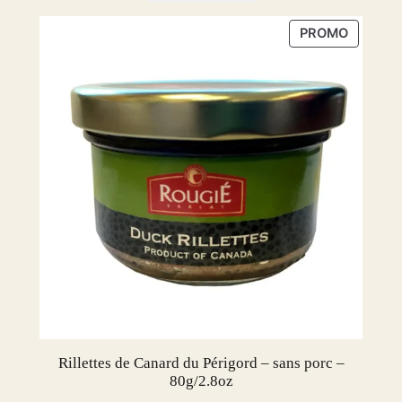
PRODUI
PROMO
EN
PROMOT
Rillettes de Canard du Périgord – sans porc –
80g/2.8oz