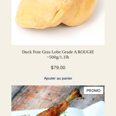
Duck Foie Gras Lobe Grade A ROUGIE
~500g/1.1lb
$
79.00
Ajouter au panier
PRODUI
PROMO
EN
PROMOT