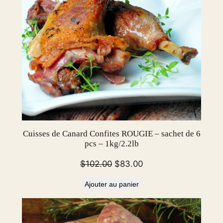
Cuisses de Canard Confites ROUGIE – sachet de 6
pcs – 1kg/2.2lb
Le
Le
$
102.00
$
83.00
prix
prix
Ajouter au panier
initial
actuel
était :
est :
$102.00.
$83.00.