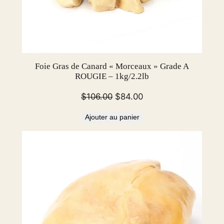
5
0
g
/
1
Foie Gras de Canard « Morceaux » Grade A
l
ROUGIE – 1kg/2.2lb
b
Le
Le
$
106.00
$
84.00
prix
prix
Ajouter au panier
initial
actuel
était :
est :
$106.00.
$84.00.