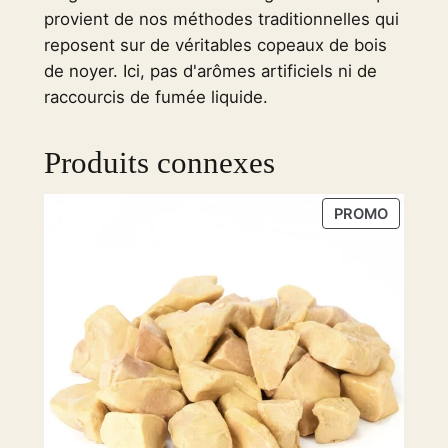
provient de nos méthodes traditionnelles qui
u
reposent sur de véritables copeaux de bois
c
de noyer. Ici, pas d'arômes artificiels ni de
k
raccourcis de fumée liquide.
B
r
e
Produits connexes
a
s
PRODUI
PROMO
t
EN
S
PROMOT
m
o
k
e
d
–
4