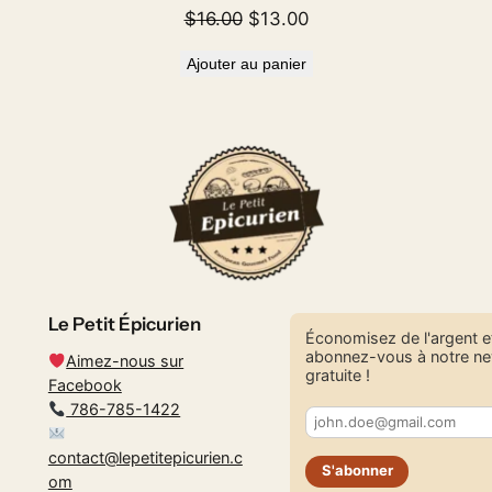
Le
Le
$
16.00
$
13.00
prix
prix
Ajouter au panier
initial
actuel
était :
est :
$16.00.
$13.00.
Le Petit Épicurien
Économisez de l'argent e
abonnez-vous à notre ne
Aimez-nous sur
gratuite !
Facebook
786-785-1422
contact@lepetitepicurien.c
S'abonner
om