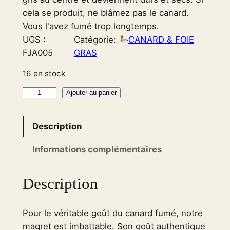
cela se produit, ne blâmez pas le canard.
Vous l'avez fumé trop longtemps.
UGS :
Catégorie:
CANARD & FOIE
FJA005
GRAS
16 en stock
q
Ajouter au panier
u
a
Description
n
t
Informations complémentaires
i
t
Description
é
d
Pour le véritable goût du canard fumé, notre
e
magret est imbattable. Son goût authentique
D