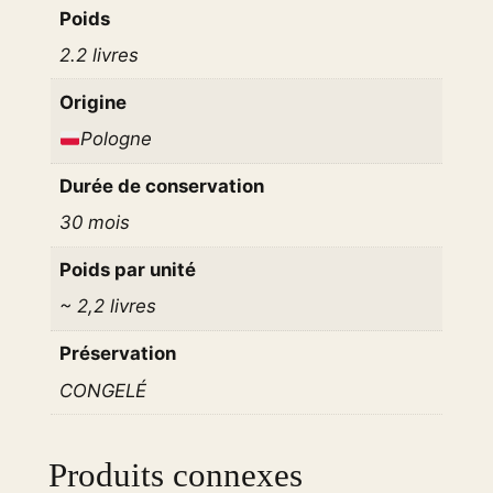
e
Poids
P
2.2 livres
u
Origine
r
e
Pologne
e
Durée de conservation
B
l
30 mois
u
Poids par unité
e
b
~ 2,2 livres
e
Préservation
r
r
CONGELÉ
y
–
Produits connexes
n