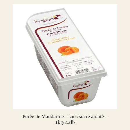
o
a
d
d
e
d
s
u
g
a
r
–
1
k
g
/
Purée de Mandarine – sans sucre ajouté –
1kg/2.2lb
2