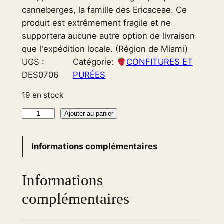
canneberges, la famille des Ericaceae. Ce
produit est extrêmement fragile et ne
supportera aucune autre option de livraison
que l'expédition locale. (Région de Miami)
UGS :
Catégorie:
CONFITURES ET
DES0706
PURÉES
19 en stock
q
Ajouter au panier
u
a
Informations complémentaires
n
t
Informations
i
t
complémentaires
é
d