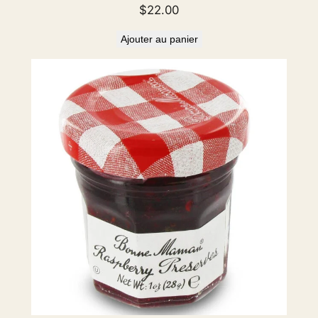
.
$
22.00
2
l
Ajouter au panier
b