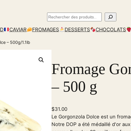
Rechercher
RD
CAVIAR
FROMAGES
DESSERTS
CHOCOLATS
ce – 500g/1.1lb
Fromage Gor
– 500 g
$
31.00
Le Gorgonzola Dolce est un fromage
Notre DOP a été médaillé d'or au