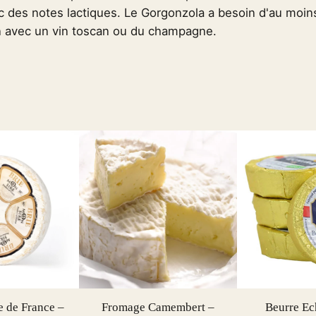
 des notes lactiques. Le Gorgonzola a besoin d'au moins 
o
en avec un vin toscan ou du champagne.
n
z
o
l
a
D
o
l
c
e
C
h
e
e
s
 de France –
Fromage Camembert –
Beurre Ech
e