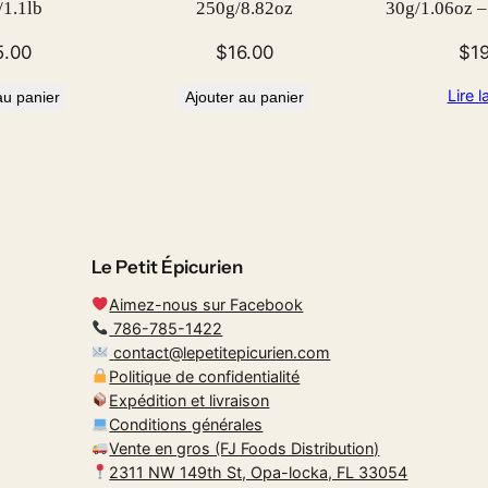
1.1lb
250g/8.82oz
30g/1.06oz –
–
5
5.00
$
16.00
$
1
0
Lire l
au panier
Ajouter au panier
0
g
/
1
.
1
Le Petit Épicurien
l
b
Aimez-nous sur Facebook
786-785-1422
contact@lepetitepicurien.com
Politique de confidentialité
Expédition et livraison
Conditions générales
Vente en gros (FJ Foods Distribution)
2311 NW 149th St, Opa-locka, FL 33054