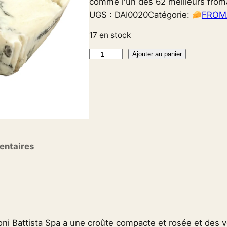
comme l'un des 62 meilleurs fro
UGS :
DAI0020
Catégorie:
FROM
17 en stock
q
Ajouter au panier
u
a
n
t
i
t
entaires
é
d
e
G
o
r
ni Battista Spa a une croûte compacte et rosée et des v
g